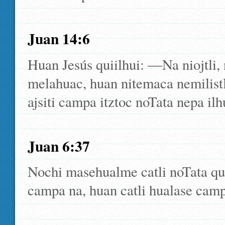
Juan 14:6
Huan Jesús quiilhui: ―Na niojtli, n
melahuac, huan nitemaca nemilistl
ajsiti campa itztoc noTata nepa il
Juan 6:37
Nochi masehualme catli noTata qu
campa na, huan catli hualase cam