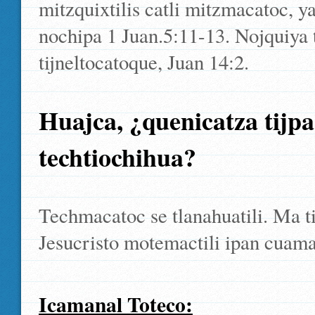
mitzquixtilis catli mitzmacatoc, ya
nochipa 1 Juan.5:11-13. Nojquiya ti
tijneltocatoque, Juan 14:2.
Huajca, ¿quenicatza tijp
techtiochihua?
Techmacatoc se tlanahuatili. Ma t
Jesucristo motemactili ipan cuamap
Icamanal Toteco: