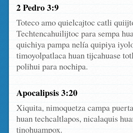
2 Pedro 3:9
Toteco amo quielcajtoc catli quiij
Techtencahuilijtoc para sempa hua
quichiya pampa nelía quipiya iyol
timoyolpatlaca huan tijcahuase to
polihui para nochipa.
Apocalipsis 3:20
Xiquita, nimoquetza campa puerta 
huan techcaltlapos, nicalaquis hua
tinohuampox.