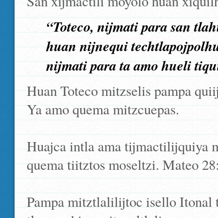
San xijmactili moyolo huan xiquil
“Toteco, nijmati para san tlah
huan nijnequi techtlapojpolh
nijmati para ta amo hueli tiqui
Huan Toteco mitzselis pampa quiij
Ya amo quema mitzcuepas.
Huajca intla ama tijmactilijquiya
quema tiitztos moseltzi. Mateo 28
Pampa mitztlalilijtoc isello Itonal 