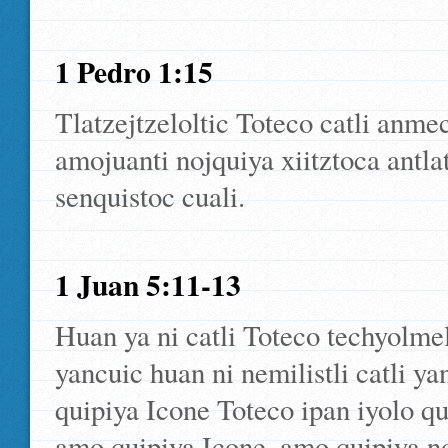
1 Pedro 1:15
Tlatzejtzeloltic Toteco catli anme
amojuanti nojquiya xiitztoca antlat
senquistoc cuali.
1 Juan 5:11-13
Huan ya ni catli Toteco techyolmel
yancuic huan ni nemilistli catli ya
quipiya Icone Toteco ipan iyolo qui
amo quipiya Icone, amo quipiya no