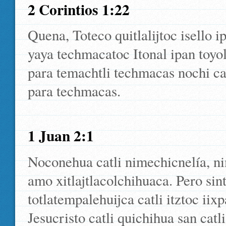
2 Corintios 1:22
Quena, Toteco quitlalijtoc isello 
yaya techmacatoc Itonal ipan toyol
para temachtli techmacas nochi cat
para techmacas.
1 Juan 2:1
Noconehua catli nimechicnelía, ni
amo xitlajtlacolchihuaca. Pero sintl
totlatempalehuijca catli itztoc ii
Jesucristo catli quichihua san catli