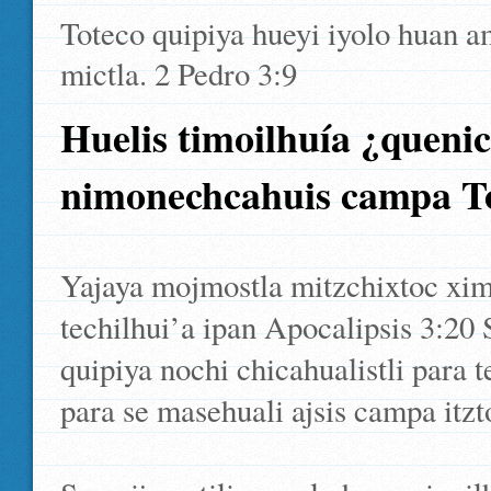
Toteco quipiya hueyi iyolo huan a
mictla. 2 Pedro 3:9
Huelis timoilhuía ¿quenic
nimonechcahuis campa T
Yajaya mojmostla mitzchixtoc xim
techilhui’a ipan Apocalipsis 3:20
quipiya nochi chicahualistli para 
para se masehuali ajsis campa itzt