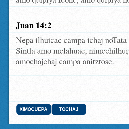
Juan 14:2
Nepa ilhuicac campa ichaj noTata 
Sintla amo melahuac, nimechilhuij
amochajchaj campa anitztose.
XIMOCUEPA
TOCHAJ