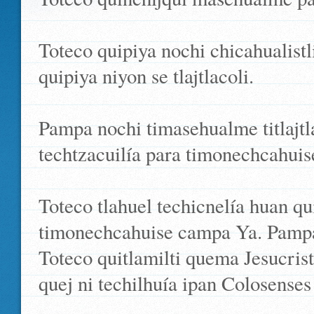
Toteco quipiya nochi chicahualistl
quipiya niyon se tlajtlacoli.
Pampa nochi timasehualme titlajtla
techtzacuilía para timonechcahui
Toteco tlahuel techicnelía huan qu
timonechcahuise campa Ya. Pampa n
Toteco quitlamilti quema Jesucris
quej ni techilhuía ipan Colosenses