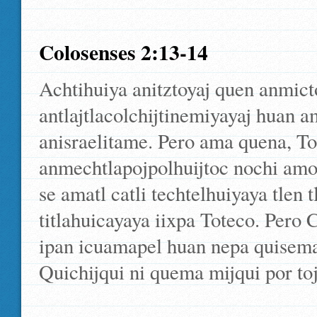
Colosenses 2:13-14
Achtihuiya anitztoyaj quen anmic
antlajtlacolchijtinemiyayaj huan
anisraelitame. Pero ama quena, T
anmechtlapojpolhuijtoc nochi amotl
se amatl catli techtelhuiyaya tlen tl
titlahuicayaya iixpa Toteco. Pero C
ipan icuamapel huan nepa quiseman
Quichijqui ni quema mijqui por toj