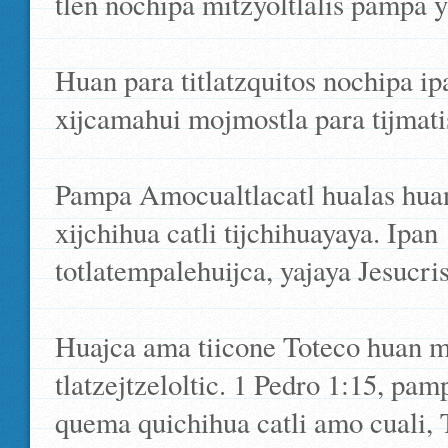
tlen nochipa mitzyoltlalis pampa y
Huan para titlatzquitos nochipa i
xijcamahui mojmostla para tijmatis
Pampa Amocualtlacatl hualas hua
xijchihua catli tijchihuayaya. Ipan 
totlatempalehuijca, yajaya Jesucris
Huajca ama tiicone Toteco huan m
tlatzejtzeloltic. 1 Pedro 1:15, pa
quema quichihua catli amo cuali, 