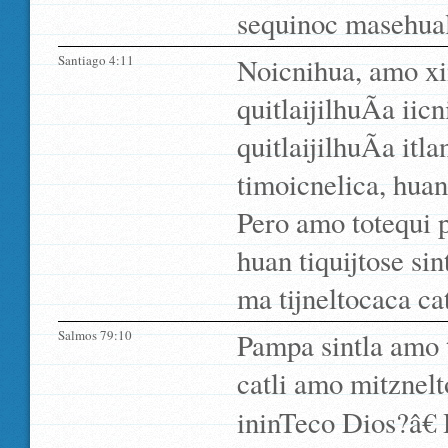
sequinoc masehua
Santiago 4:11
Noicnihua, amo xim
quitlaijilhuÃ­a iic
quitlaijilhuÃ­a itl
timoicnelica, huan
Pero amo totequi p
huan tiquijtose sin
ma tijneltocaca ca
Salmos 79:10
Pampa sintla amo 
catli amo mitznel
ininTeco Dios?â€ 