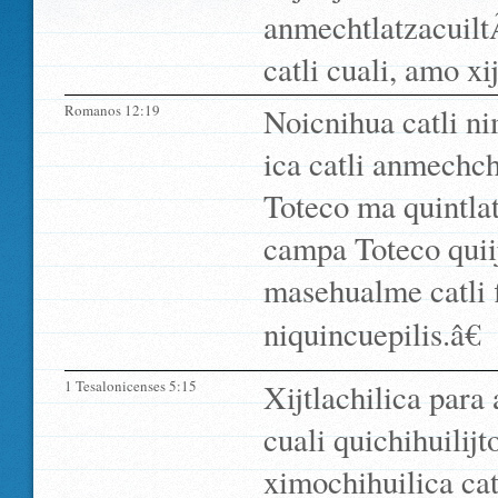
anmechtlatzacuiltÃ
catli cuali, amo xi
Romanos 12:19
Noicnihua catli 
ica catli anmechch
Toteco ma quintlat
campa Toteco quii
masehualme catli 
niquincuepilis.â€
1 Tesalonicenses 5:15
Xijtlachilica para
cuali quichihuilij
ximochihuilica cat