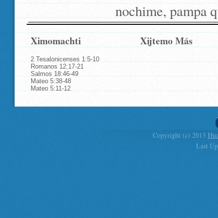
nochime, pampa q
Ximomachti
Xijtemo Más
2 Tesalonicenses 1:5-10
Romanos 12:17-21
Salmos 18:46-49
Mateo 5:38-48
Mateo 5:11-12
Copyright (c) 2013
Hua
Last Up