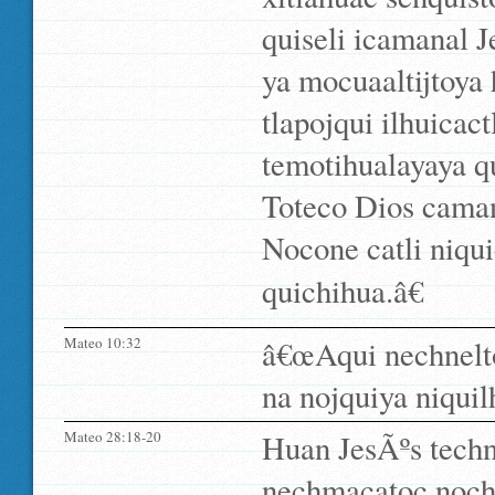
quiseli icamanal 
ya mocuaaltijtoya 
tlapojqui ilhuicact
temotihualayaya q
Toteco Dios camana
Nocone catli niqui
quichihua.â€
Mateo 10:32
â€œAqui nechnelto
na nojquiya niquil
Mateo 28:18-20
Huan JesÃºs techn
nechmacatoc nochi 