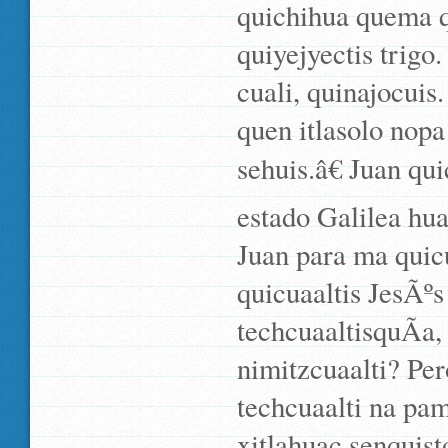
quichihua quema q
quiyejyectis trigo.
cuali, quinajocuis
quen itlasolo nopa 
sehuis.â€ Juan qu
estado Galilea hua
Juan para ma quic
quicuaaltis JesÃº
techcuaaltisquÃ­a
nimitzcuaalti? Per
techcuaalti na pam
xitlahuac senquis