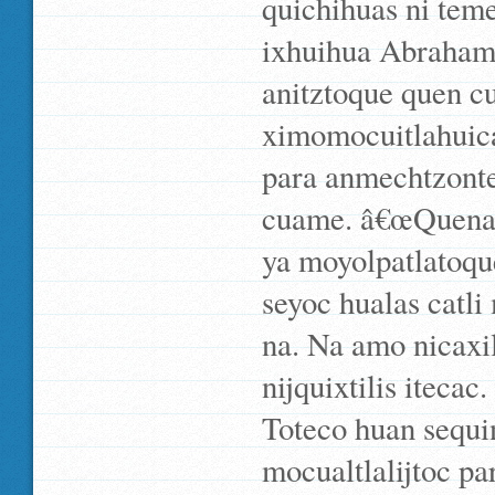
quichihuas ni tem
ixhuihua Abraham 
anitztoque quen cu
ximomocuitlahuica
para anmechtzonte
cuame. â€œQuena, n
ya moyolpatlatoque
seyoc hualas catli
na. Na amo nicaxil
nijquixtilis iteca
Toteco huan sequino
mocualtlalijtoc p