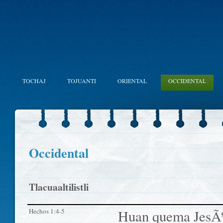
TOCHAJ
TOJUANTI
ORIENTAL
OCCIDENTAL
Occidental
Tlacuaaltilistli
Hechos 1:4-5
Huan quema JesÃºs