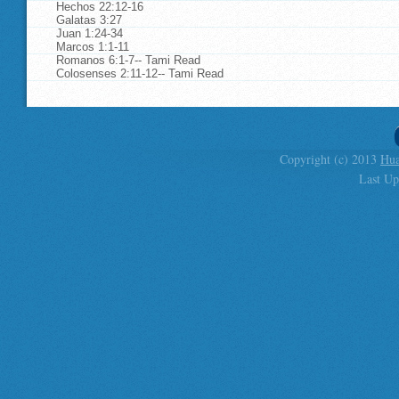
Hechos 22:12-16
Galatas 3:27
Juan 1:24-34
Marcos 1:1-11
Romanos 6:1-7-- Tami Read
Colosenses 2:11-12-- Tami Read
Copyright (c) 2013
Hua
Last Up