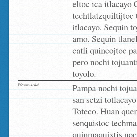
eltoc ica itlacayo 
techtlatzquiltijtoc 
itlacayo. Sequin to
amo. Sequin tlanelt
catli quincojtoc p
pero nochi tojuanti
toyolo.
Efesios 4:4-6
Pampa nochi tojuan
san setzi totlacayo
Toteco. Huan quema
senquistoc techmaq
quinmaquixtis noch