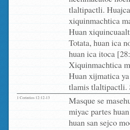
tlaltipactli. Huaj
xiquinmachtica m
Huan xiquincuaalti
Totata, huan ica n
huan ica itoca [28:
Xiquinmachtica ma
Huan xijmatica ya 
tlamis tlaltipactli
1 Corintios 12:12-13
Masque se masehual
miyac partes huan 
huan san sejco mo