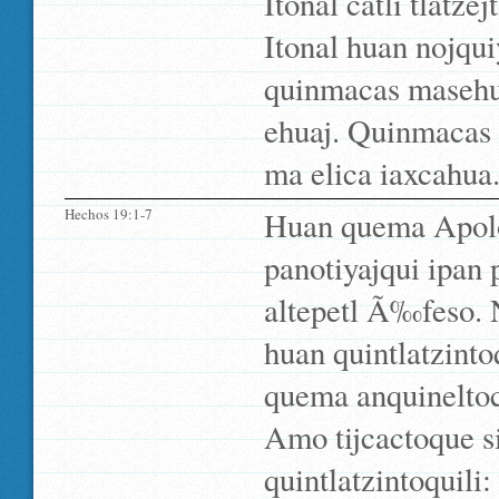
Itonal catli tlatz
Itonal huan nojqu
quinmacas masehua
ehuaj. Quinmacas 
ma elica iaxcahua
Hechos 19:1-7
Huan quema Apolos
panotiyajqui ipan 
altepetl Ã‰feso. N
huan quintlatzinto
quema anquinelto
Amo tijcactoque si
quintlatzintoquili