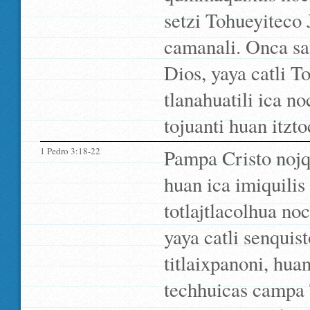
setzi Tohueyiteco 
camanali. Onca san 
Dios, yaya catli T
tlanahuatili ica no
tojuanti huan itzto
1 Pedro 3:18-22
Pampa Cristo nojqu
huan ica imiquilis 
totlajtlacolhua n
yaya catli senquist
titlaixpanoni, hua
techhuicas campa