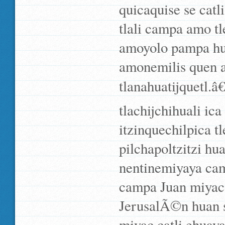
quicaquise se catl
tlali campa amo tl
amoyolo pampa hua
amonemilis quen an
tlanahuatijquetl.â
tlachijchihuali ic
itzinquechilpica t
pilchapoltzitzi hu
nentinemiyaya ca
campa Juan miyac 
JerusalÃ©n huan s
miyac catli ehuay