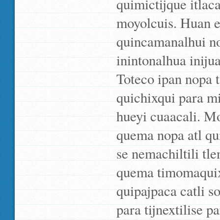
quimictijque itlac
moyolcuis. Huan el
quincamanalhui no
inintonalhua iniju
Toteco ipan nopa 
quichixqui para m
hueyi cuaacali. M
quema nopa atl qui
se nemachiltili tl
quema timomaquixt
quipajpaca catli s
para tijnextilise p