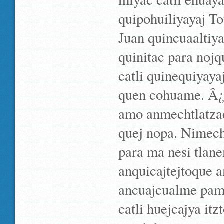
quipohuiliyayaj To
Juan quincuaaltiy
quinitac para nojq
catli quinequiyaya
quen cohuame. Â¿
amo anmechtlatzac
quej nopa. Nimech
para ma nesi tlan
anquicajtejtoque a
ancuajcualme pamp
catli huejcajya it