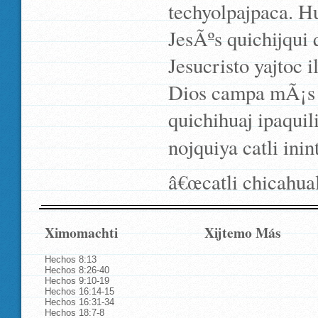
techyolpajpaca. H
JesÃºs quichijqui
Jesucristo yajtoc 
Dios campa mÃ¡s q
quichihuaj ipaquil
nojquiya catli ini
â€œcatli chicahual
Ximomachti
Xijtemo Más
Hechos 8:13
Hechos 8:26-40
Hechos 9:10-19
Hechos 16:14-15
Hechos 16:31-34
Hechos 18:7-8