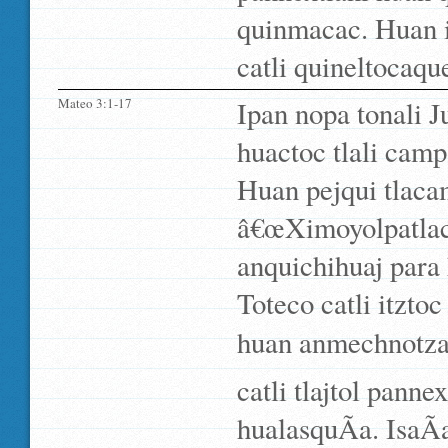
quinmacac. Huan i
catli quineltocaqu
Mateo 3:1-17
Ipan nopa tonali J
huactoc tlali camp
Huan pejqui tlaca
â€œXimoyolpatlaca
anquichihuaj para
Toteco catli itzt
huan anmechnotza x
catli tlajtol panne
hualasquÃ­a. IsaÃ