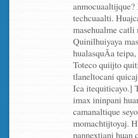
anmocuaaltijque? 
techcuaalti. Huajc
masehualme catli m
Quinilhuiyaya mas
hualasquÃ­a teipa,
Toteco quiijto qui
tlaneltocani quica
Ica itequiticayo.]
imax ininpani huan
camanaltique seyo
momachtijtoyaj. H
pannextiani huan q