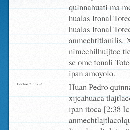
quinnahuati ma mo
hualas Itonal Tote
hualas Itonal Tote
anmechtitlanilis.
nimechilhuijtoc tle
se ome tonali To
ipan amoyolo.
Hechos 2:38-39
Huan Pedro quinn
xijcahuaca tlajtla
ipan itoca [2:38 I
anmechtlajtlacolq