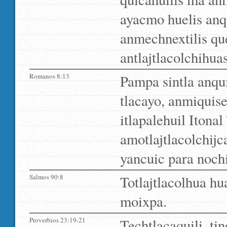
ayacmo huelis anqu
anmechnextilis qu
antlajtlacolchihua
Romanos 8:13
Pampa sintla anqui
tlacayo, anmiquise
itlapalehuil Itonal
amotlajtlacolchijca
yancuic para noch
Salmos 90:8
Totlajtlacolhua hu
moixpa.
Proverbios 23:19-21
Techtlacaquili, tin