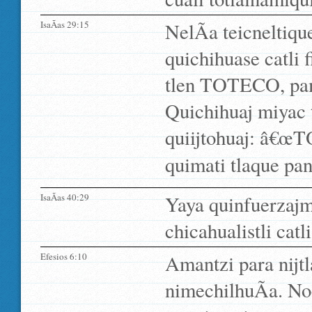
IsaÃ­as 29:15
NelÃ­a teicneltiq
quichihuase catli 
tlen TOTECO, pam
Quichihuaj miyac t
quiijtohuaj: â€œ
quimati tlaque pan
IsaÃ­as 40:29
Yaya quinfuerzajm
chicahualistli catli
Efesios 6:10
Amantzi para nijtla
nimechilhuÃ­a. No