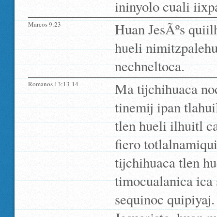
ininyolo cuali iixp
Marcos 9:23
Huan JesÃºs quiilh
hueli nimitzpalehu
nechneltoca.
Romanos 13:13-14
Ma tijchihuaca noc
tinemij ipan tlahu
tlen hueli ilhuitl 
fiero totlalnamiqu
tijchihuaca tlen h
timocualanica ica
sequinoc quipiyaj