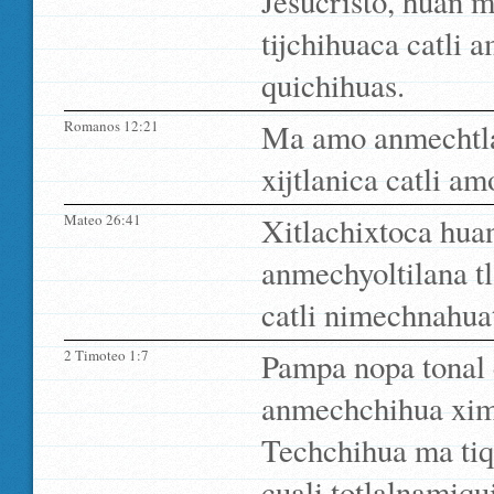
Jesucristo, huan m
tijchihuaca catli 
quichihuas.
Romanos 12:21
Ma amo anmechtlan
xijtlanica catli am
Mateo 26:41
Xitlachixtoca hua
anmechyoltilana tl
catli nimechnahuat
2 Timoteo 1:7
Pampa nopa tonal 
anmechchihua xima
Techchihua ma tiq
cuali totlalnamiqui