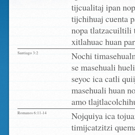
tijcualitaj ipan n
tijchihuaj cuenta p
nopa tlatzacuiltili
xitlahuac huan para
Santiago 3:2
Nochi timasehualm
se masehuali huel
seyoc ica catli qui
masehuali huan noj
amo tlajtlacolchih
Romanos 6:11-14
Nojquiya ica toju
timijcatzitzi quema