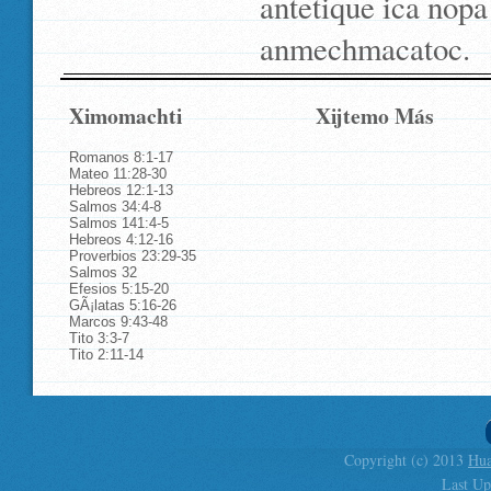
antetique ica nopa 
anmechmacatoc.
Ximomachti
Xijtemo Más
Romanos 8:1-17
Mateo 11:28-30
Hebreos 12:1-13
Salmos 34:4-8
Salmos 141:4-5
Hebreos 4:12-16
Proverbios 23:29-35
Salmos 32
Efesios 5:15-20
GÃ¡latas 5:16-26
Marcos 9:43-48
Tito 3:3-7
Tito 2:11-14
Copyright (c) 2013
Hua
Last Up