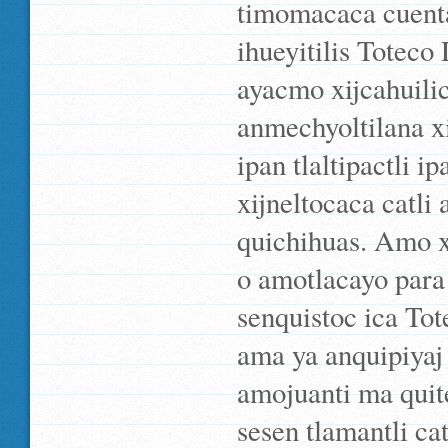
timomacaca cuenta 
ihueyitilis Toteco
ayacmo xijcahuili
anmechyoltilana x
ipan tlaltipactli i
xijneltocaca catli
quichihuas. Amo x
o amotlacayo para
senquistoc ica To
ama ya anquipiyaj 
amojuanti ma quit
sesen tlamantli ca