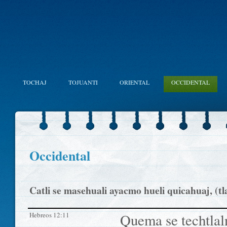
TOCHAJ
TOJUANTI
ORIENTAL
OCCIDENTAL
Occidental
Catli se masehuali ayacmo hueli quicahuaj, (tlaili
Hebreos 12:11
Quema se techtlal