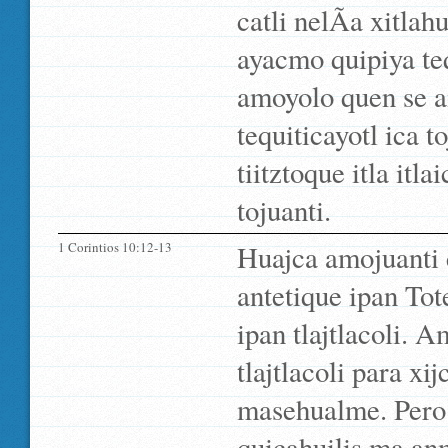
catli nelÃ­a xitla
ayacmo quipiya te
amoyolo quen se 
tequiticayotl ica 
tiitztoque itla itl
tojuanti.
1 Corintios 10:12-13
Huajca amojuanti 
antetique ipan Tot
ipan tlajtlacoli.
tlajtlacoli para x
masehualme. Pero 
quicahuilis ma anm