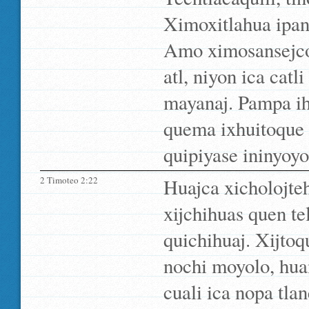
Ximoxitlahua ipan
Amo ximosansejcot
atl, niyon ica cat
mayanaj. Pampa ihu
quema ixhuitoque m
quipiyase ininyoyo
2 Timoteo 2:22
Huajca xicholojte
xijchihuas quen te
quichihuaj. Xijtoqu
nochi moyolo, hua
cuali ica nopa tla