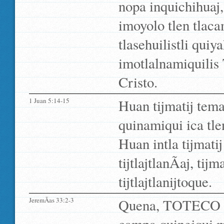
nopa inquichihuaj,
imoyolo tlen tlac
tlasehuilistli qui
imotlalnamiquilis 
Cristo.
1 Juan 5:14-15
Huan tijmatij temac
quinamiqui ica tle
Huan intla tijmatij
tijtlajtlanÃ­aj, ti
tijtlajtlanijtoque.
JeremÃ­as 33:2-3
Quena, TOTECO tlen