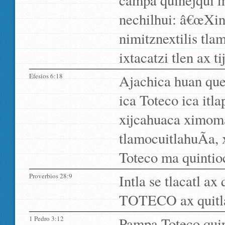
campa quinejqui 
nechilhui: â€œXin
nimitznextilis tlam
ixtacatzi tlen ax ti
Efesios 6:18
Ajachica huan que
ica Toteco ica itl
xijcahuaca ximoma
tlamocuitlahuÃ­a, 
Toteco ma quintioc
Proverbios 28:9
Intla se tlacatl a
TOTECO ax quitla
1 Pedro 3:12
Pampa Toteco quin