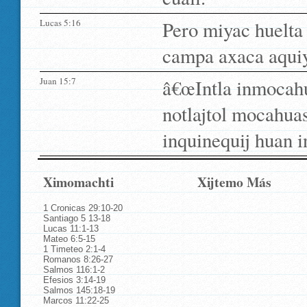
Lucas 5:16
Pero miyac huelta 
campa axaca aquiy
Juan 15:7
â€œIntla inmocahu
notlajtol mocahuas
inquinequij huan i
Ximomachti
Xijtemo Más
1 Cronicas 29:10-20
Santiago 5 13-18
Lucas 11:1-13
Mateo 6:5-15
1 Timeteo 2:1-4
Romanos 8:26-27
Salmos 116:1-2
Efesios 3:14-19
Salmos 145:18-19
Marcos 11:22-25