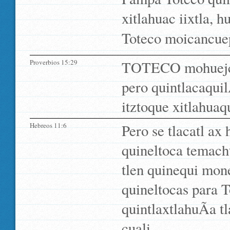
xitlahuac iixtla,
Toteco moicancuepa
Proverbios 15:29
TOTECO mohuejcatla
pero quintlacaqui
itztoque xitlahuaq
Hebreos 11:6
Pero se tlacatl ax 
quineltoca temacht
tlen quinequi mo
quineltocas para T
quintlaxtlahuÃ­a t
cuali.