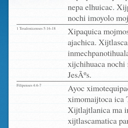
nepa elhuicac. Xij
nochi imoyolo moj
1 Tesalonicenses 5:16-18
Xipaquica mojmost
ajachica. Xijtlasc
inmechpanotihual
xijchihuaca nochi 
JesÃºs.
Filipenses 4:6-7
Ayoc ximotequipac
ximomaijtoca ica 
Xijtlajtlanica ma
xijtlascamatica pa