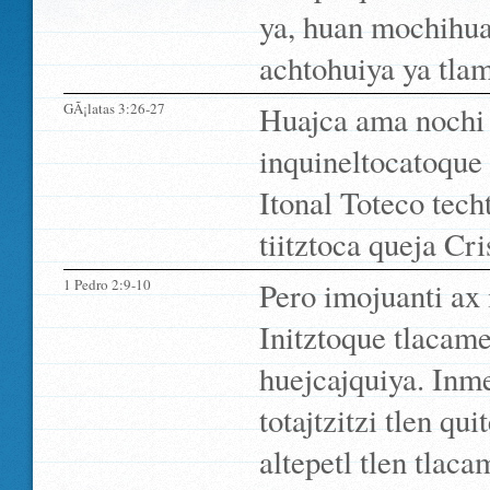
ya, huan mochihua 
achtohuiya ya tlam
GÃ¡latas 3:26-27
Huajca ama nochi
inquineltocatoque 
Itonal Toteco techt
tiitztoca queja Cri
1 Pedro 2:9-10
Pero imojuanti ax 
Initztoque tlacame
huejcajquiya. Inme
totajtzitzi tlen qu
altepetl tlen tlaca