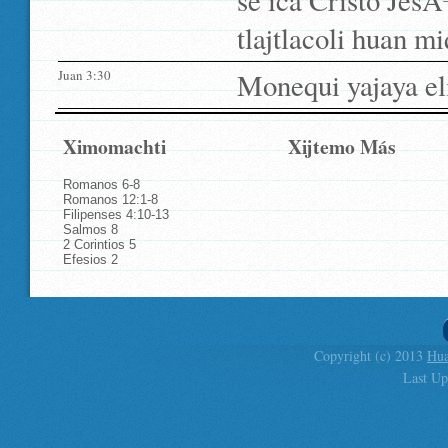
se ica Cristo JesÃ
tlajtlacoli huan mi
Juan 3:30
Monequi yajaya el
Ximomachti
Xijtemo Más
Romanos 6-8
Romanos 12:1-8
Filipenses 4:10-13
Salmos 8
2 Corintios 5
Efesios 2
Copyright (c) 2013
Hua
Last Up