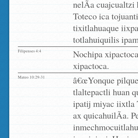
nelÃ­a cuajcualtzi 
Toteco ica tojuant
tixitlahuaque iixpa
totlahuiquilis ipa
Filipenses 4:4
Nochipa xipactoca
xipactoca.
Mateo 10:29-31
â€œYonque pilquent
tlaltepactli huan 
ipatij miyac iixtl
ax quicahuilÃ­a. 
inmechmocuitlahuÃ