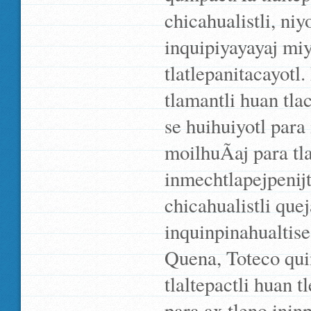
chicahualistli, ni
inquipiyayayaj miy
tlatlepanitacayotl.
tlamantli huan tla
se huihuiyotl para 
moilhuÃ­aj para t
inmechtlapejpenijt
chicahualistli quej
inquinpinahualtise 
Quena, Toteco quint
tlaltepactli huan 
para ax tleno ininp