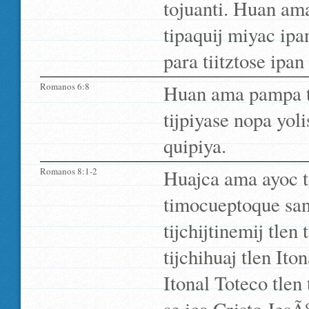
tojuanti. Huan ama
tipaquij miyac ipa
para tiitztose ipan
Romanos 6:8
Huan ama pampa ti
tijpiyase nopa yoli
quipiya.
Romanos 8:1-2
Huajca ama ayoc tec
timocueptoque san
tijchijtinemij tlen
tijchihuaj tlen It
Itonal Toteco tlen