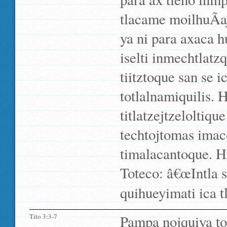
tlacame moilhuÃ­aj
ya ni para axaca 
iselti inmechtlatz
tiitztoque san se 
totlalnamiquilis. 
titlatzejtzeloltiqu
techtojtomas imaco
timalacantoque. Hua
Toteco: â€œIntla 
quihueyimati ica t
Tito 3:3-7
Pampa nojquiya toj