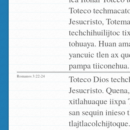
Toteco techmacatoc
Jesucristo, Totema
techchihuilijtoc t
tohuaya. Huan ama 
yancuic tlen ax qu
pampa tiiconehua.
Romanos 3:22-24
Toteco Dios techch
Jesucristo. Quena,
xitlahuaque iixpa
san sequin inieso
tlajtlacolchijtoqu