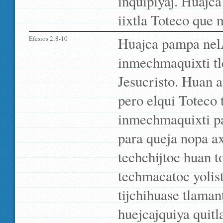
inquipiyaj. Huaj
iixtla Toteco que 
Efesios 2:8-10
Huajca pampa nelÃ
inmechmaquixti tl
Jesucristo. Huan a
pero elqui Toteco
inmechmaquixti pam
para queja nopa a
techchijtoc huan to
techmacatoc yolist
tijchihuase tlaman
huejcajquiya quitla