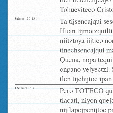
Tohueyiteco Crist
Salmos 139:13-14
Ta tijsencajqui ses
Huan tijmotzquilti
niitztoya iijtico 
tinechsencajqui ma 
Quena, nopa tequit
onpano yejyectzi. 
tlen tijchijtoc ipa
1 Samuel 16:7
Pero TOTECO quiil
tlacatl, niyon que
nijtlapejpenijtoc 