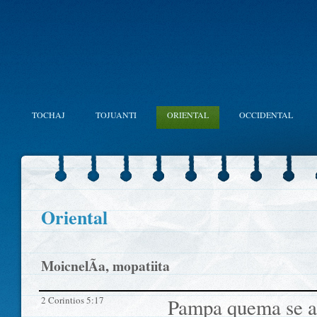
TOCHAJ
TOJUANTI
ORIENTAL
OCCIDENTAL
Oriental
MoicnelÃ­a, mopatiita
2 Corintios 5:17
Pampa quema se ac