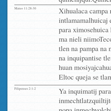
Mateo 11:28-30
Xihualaca campa n
intlamamalhuicaj 
para ximosehuica 
ma nieli niimoTe
tlen na pampa na 
na inquipantise t
huan mosiyajcahua
Eltoc queja se tlam
Filipenses 2:1-2
Ya inquimatij par
inmechtlatzquiltij
nopa inmechyolchi