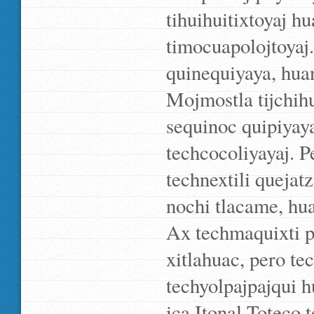
tihuihuitixtoyaj hu
timocuapolojtoyaj.
quinequiyaya, huan
Mojmostla tijchihu
sequinoc quipiyaya
techcocoliyayaj. P
technextili quejat
nochi tlacame, hua
Ax techmaquixti pa
xitlahuac, pero te
techyolpajpajqui h
ica Itonal Toteco 