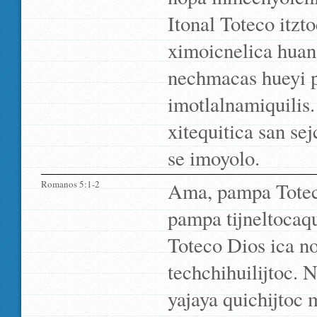
Itonal Toteco itz
ximoicnelica huan 
nechmacas hueyi pa
imotlalnamiquilis
xitequitica san sej
se imoyolo.
Romanos 5:1-2
Ama, pampa Toteco
pampa tijneltocaqu
Toteco Dios ica no
techchihuilijtoc. 
yajaya quichijtoc 