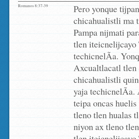
Romanos 8:37-39
Pero yonque tijpan
chicahualistli ma 
Pampa nijmati para
tlen iteicnelijcayo
techicnelÃ­a. Yonq
Axcualtlacatl tlen 
chicahualistli quin
yaja techicnelÃ­a.
teipa oncas huelis
tleno tlen hualas t
niyon ax tleno tle
tlen iteicnelijcayo