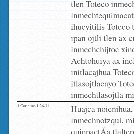
tlen Toteco inmech
inmechtequimacato
ihueyitilis Totec
ipan ojtli tlen ax
inmechchijtoc xine
Achtohuiya ax inel
initlacajhua Totec
itlasojtlacayo Tot
inmechtlasojtla m
1 Corintios 1:26-31
Huajca noicnihua,
inmechnotzqui, mi
quinpactÃ­a tlalte