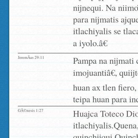
nijnequi. Na niimo
para nijmatis ajqu
itlachiyalis se tla
a iyolo.â€
JeremÃ­as 29:11
Pampa na nijmati c
imojuantiâ€, qui
huan ax tlen fiero
teipa huan para inq
GÃ©nesis 1:27
Huajca Toteco Dio
itlachiyalis.Quena
quinchijqui.Quinchi