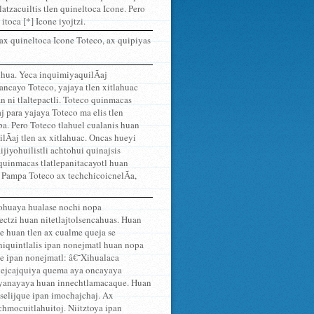
latzacuiltis tlen quineltoca Icone. Pero
itoca [*] Icone iyojtzi.
e ax quineltoca Icone Toteco, ax quipiyas
lhua. Yeca inquimiyaquilÃ­aj
ancayo Toteco, yajaya tlen xitlahuac
n ni tlaltepactli. Toteco quinmacas
j para yajaya Toteco ma elis tlen
pa. Pero Toteco tlahuel cualanis huan
lÃ­aj tlen ax xitlahuac. Oncas hueyi
aijiyohuilistli achtohui quinajsis
 quinmacas tlatlepanitacayotl huan
e. Pampa Toteco ax techchicoicnelÃ­a,
nohuaya hualase nochi nopa
ectzi huan nitetlajtolsencahuas. Huan
me huan tlen ax cualme queja se
niquintlalis ipan nonejmatl huan nopa
se ipan nonejmatl: â€˜Xihualaca
huejcajquiya quema aya oncayaya
nimayanayaya huan innechtlamacaque. Huan
selijque ipan imochajchaj. Ax
mocuitlahuitoj. Niitztoya ipan