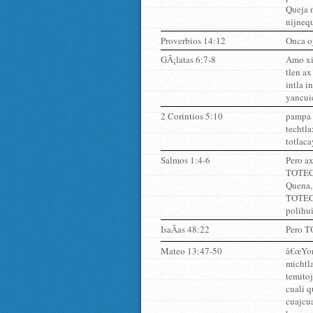
Queja n
nijnequ
Proverbios 14:12
Onca oj
GÃ¡latas 6:7-8
Amo xi
tlen ax
intla i
yancui
2 Corintios 5:10
pampa 
techtla
totlaca
Salmos 1:4-6
Pero ax
TOTECO 
Quena,
TOTECO 
polihui
IsaÃ­as 48:22
Pero TO
Mateo 13:47-50
â€œYonq
michtla
temitoj
cuali q
cuajcua