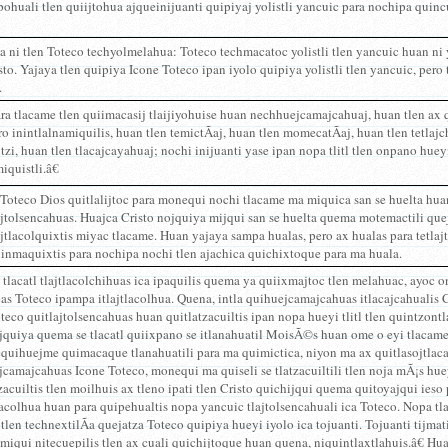
ohuali tlen quiijtohua ajqueinijuanti quipiyaj yolistli yancuic para nochipa quin
 ni tlen Toteco techyolmelahua: Toteco techmacatoc yolistli tlen yancuic huan ni y
sto. Yajaya tlen quipiya Icone Toteco ipan iyolo quipiya yolistli tlen yancuic, pero
.
ra tlacame tlen quiimacasij tlaijiyohuise huan nechhuejcamajcahuaj, huan tlen ax 
ero inintlalnamiquilis, huan tlen temictÃ­aj, huan tlen momecatÃ­aj, huan tlen tetlaj
itzi, huan tlen tlacajcayahuaj; nochi inijuanti yase ipan nopa tlitl tlen onpano hue
quistli.â€
Toteco Dios quitlalijtoc para monequi nochi tlacame ma miquica san se huelta hua
jtolsencahuas. Huajca Cristo nojquiya mijqui san se huelta quema motemactili queja
jtlacolquixtis miyac tlacame. Huan yajaya sampa hualas, pero ax hualas para tetlaj
uinmaquixtis para nochipa nochi tlen ajachica quichixtoque para ma huala.
e tlacatl tlajtlacolchihuas ica ipaquilis quema ya quiixmajtoc tlen melahuac, ayoc on
s Toteco ipampa itlajtlacolhua. Quena, intla quihuejcamajcahuas itlacajcahualis Cr
teco quitlajtolsencahuas huan quitlatzacuiltis ipan nopa hueyi tlitl tlen quintzont
jquiya quema se tlacatl quiixpano se itlanahuatil MoisÃ©s huan ome o eyi tlacame
quihuejme quimacaque tlanahuatili para ma quimictica, niyon ma ax quitlasojtlaca. 
camajcahuas Icone Toteco, monequi ma quiseli se tlatzacuiltili tlen noja mÃ¡s hue
zacuiltis tlen moilhuis ax tleno ipati tlen Cristo quichijqui quema quitoyajqui ieso
lacolhua huan para quipehualtis nopa yancuic tlajtolsencahuali ica Toteco. Nopa tl
tlen technextilÃ­a quejatza Toteco quipiya hueyi iyolo ica tojuanti. Tojuanti tijmat
iqui nitecuepilis tlen ax cuali quichijtoque huan quena, niquintlaxtlahuis.â€ Huan