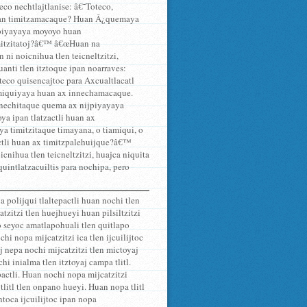
eco nechtlajtlanise: â€˜Toteco,
uan timitzamacaque? Huan Â¿quemaya
tijpiyayaya moyoyo huan
imitzitatoj?â€™ â€œHuan na
ni noicnihua tlen teicneltzitzi,
anti tlen itztoque ipan noarraves:
teco quisencajtoc para Axcualtlacatl
miquiyaya huan ax innechamacaque.
Innechitaque quema ax nijpiyayaya
a ipan tlatzactli huan ax
 timitzitaque timayana, o tiamiqui, o
ctli huan ax timitzpalehuijque?â€™
nihua tlen teicneltzitzi, huajca niquita
intlatzacuiltis para nochipa, pero
 polijqui tlaltepactli huan nochi tlen
tzitzi tlen huejhueyi huan pilsiltzitzi
 seyoc amatlapohuali tlen quitlapo
hi nopa mijcatzitzi ica tlen ijcuilijtoc
 nepa nochi mijcatzitzi tlen mictoyaj
i inialma tlen itztoyaj campa tlitl.
pactli. Huan nochi nopa mijcatzitzi
litl tlen onpano hueyi. Huan nopa tlitl
toca ijcuilijtoc ipan nopa