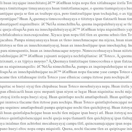
tli huan inyajque innechitatoj.â€™ â€œHuan teipa nopa tlen xitlahuaque iixtla Tot
aya timitzitaque timayanayaya huan timitztlamacaque, o quema tiamiquiyaya h
antijque queja se tlen ax toaltepe ejca, pero timitzselijque ipan tochajchaj, o ax 
yoyontijque? Huan Â¿quemaya timococohuayaya o tiitztoya ipan tlatzactli huan t
huatijquetl niquinilhuis: â€˜NelÃ­a nimechilhuÃ­a, quema inquipalehuiyayaj se tlen 
c queja elisquÃ­a para na innechpalehuiyayaj.â€™ â€œHuan teipa niquinilhuis yaju
chtlalcahuica inaxcuajcualme. Xiyaca ipan nopa tlitl tlen ax quema sehuis tlen To
ajacahua. Pampa nimayanayaya huan ax tleno innechmacaque ma nijcua, huan nia
iitztoya se tlen ax innechixmatiyayaj, huan ax innechselijque ipan imochajchaj. 
 para nimoquentis, huan ax innechmacaque noyoyo. Nimococohuayaya huan niitztoy
palehuijque.â€™ â€œHuan yajuanti nojquiya nechtlajtlanise: â€˜Toteco, Â¿quemaya
itzixmati, o ax tijpiya moyoyo? Â¿Quemaya timitzitaque timococohua o ipan tlatza
 na niquinnanquilis: â€˜NelÃ­a nimechilhuÃ­a, pampa ax inquinpalehuijque ni noic
elisquÃ­a ax innechpalehuijque na.â€™ â€œHuan nopa tlacame yase campa Toteco qu
acame tlen xitlahuaque iixtla Toteco yase elhuicac campa itztose para nochipa.â€
quitac se hueyi siyaj tlen chipahuac huan Toteco mosehuiyaya nepa. Huan iixtla ya
ipan elhuicactli huan ayoc mopanti ipan niyon se lugar. Huan niquinitac nochi mijca
ztoyaj iixtla nopa hueyi siyaj. Huan quintlapo nochi amatlapohuali. Huan quitlapo
ui inintoca tlacame tlen itztose para nochipa. Huan Toteco quintlajtolsencajqui noc
pa sequinoc amatlapohuali pampa quipixque nochi tlen quichijtoyaj. Huan itztoyaj
ali huan quintlalpachojque huan nochi tlen mijque ipan hueyi atl. Huan itztoyaj noch
teco quintlajtolsencajqui nochi queja nopa tlamantli tlen quichijtoyaj ipan tlalte
ya inialmas tlen achtohui mocahuayayaj campa tlitl, quincuamajcajque ipan nopa t
pano hueyi eltoc nopa ompa miquistli. Quena, nochi tlacame tlen ax quipixque inin