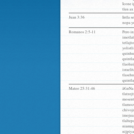
Icone i
tlen ax
Juan 3:36
Intla s
nopa yo
Romanos 2:5-11
Pero i
imotlat
tetlajt
yolistl
quinhue
quintla
tlaohui
israeli
tlasehu
quintla
Mateo 25:31-46
â€œNa 
tlatzej
mosenti
tlamoc
chivojm
imojua
tlaltep
niamiq
nijpiy