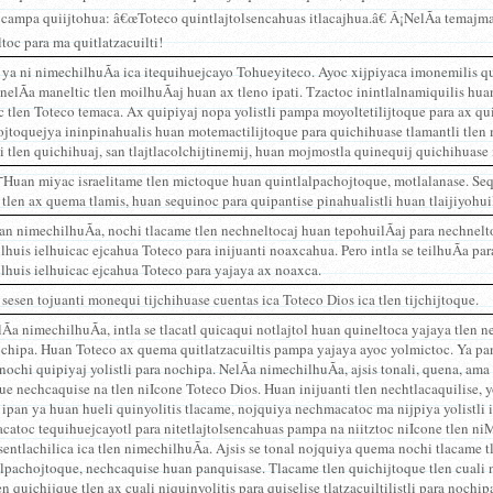
campa quiijtohua: â€œToteco quintlajtolsencahuas itlacajhua.â€ Â¡NelÃ­a temajmat
ltoc para ma quitlatzacuilti!
ya ni nimechilhuÃ­a ica itequihuejcayo Tohueyiteco. Ayoc xijpiyaca imonemilis qu
elÃ­a maneltic tlen moilhuÃ­aj huan ax tleno ipati. Tzactoc inintlalnamiquilis hu
 tlen Toteco temaca. Ax quipiyaj nopa yolistli pampa moyoltetilijtoque para ax qui
jtoquejya ininpinahualis huan motemactilijtoque para quichihuase tlamantli tlen m
i tlen quichihuaj, san tlajtlacolchijtinemij, huan mojmostla quinequij quichihuase 
Huan miyac israelitame tlen mictoque huan quintlalpachojtoque, motlalanase. Sequ
i tlen ax quema tlamis, huan sequinoc para quipantise pinahualistli huan tlaijiyohuil
n nimechilhuÃ­a, nochi tlacame tlen nechneltocaj huan tepohuilÃ­aj para nechnelto
lhuis ielhuicac ejcahua Toteco para inijuanti noaxcahua. Pero intla se teilhuÃ­a pa
lhuis ielhuicac ejcahua Toteco para yajaya ax noaxca.
sesen tojuanti monequi tijchihuase cuentas ica Toteco Dios ica tlen tijchijtoque.
­a nimechilhuÃ­a, intla se tlacatl quicaqui notlajtol huan quineltoca yajaya tlen ne
ochipa. Huan Toteco ax quema quitlatzacuiltis pampa yajaya ayoc yolmictoc. Ya pa
ochi quipiyaj yolistli para nochipa. NelÃ­a nimechilhuÃ­a, ajsis tonali, quena, am
e nechcaquise na tlen niIcone Toteco Dios. Huan inijuanti tlen nechtlacaquilise, 
i ipan ya huan hueli quinyolitis tlacame, nojquiya nechmacatoc ma nijpiya yolistli 
catoc tequihuejcayotl para nitetlajtolsencahuas pampa na niitztoc niIcone tlen n
entlachilica ica tlen nimechilhuÃ­a. Ajsis se tonal nojquiya quema nochi tlacame 
lpachojtoque, nechcaquise huan panquisase. Tlacame tlen quichijtoque tlen cuali n
en quichijque tlen ax cuali niquinyolitis para quiselise tlatzacuiltilistli para nochi