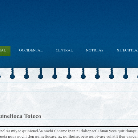
TAL
OCCIDENTAL
CENTRAL
NOTICIAS
XITECHTLA
uineltoca Toteco
nelÃ­a miyac quinicnelÃ­a nochi tlacame ipan ni tlaltepactli huan yeca quititlanqui
eja nopa nochi tlen quineltocase, ax polihuise, pero quipiyase yolistli tlen yancui