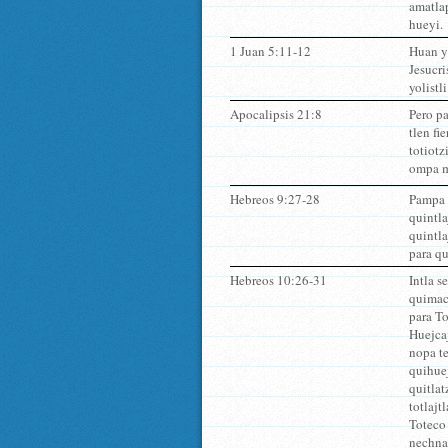
amatlap
hueyi.
1 Juan 5:11-12
Huan ya
Jesucri
yolistli
Apocalipsis 21:8
Pero pa
tlen fi
totiotz
ompa mi
Hebreos 9:27-28
Pampa 
quintla
quintla
para q
Hebreos 10:26-31
Intla s
quimaca
para To
Huejca
nopa te
quihuej
quitlat
totlajt
Toteco 
nechnam