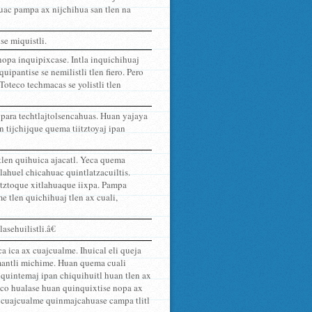
uac pampa ax nijchihua san tlen na
se miquistli.
opa inquipixcase. Intla inquichihuaj
uipantise se nemilistli tlen fiero. Pero
Toteco techmacas se yolistli tlen
para techtlajtolsencahuas. Huan yajaya
n tijchijque quema tiitztoyaj ipan
 tlen quihuica ajacatl. Yeca quema
ahuel chicahuac quintlatzacuiltis.
itztoque xitlahuaque iixpa. Pampa
 tlen quichihuaj tlen ax cuali,
sehuilistli.â€
a ica ax cuajcualme. Ihuical eli queja
amantli michime. Huan quema cuali
 quintemaj ipan chiquihuitl huan tlen ax
teco hualase huan quinquixtise nopa ax
x cuajcualme quinmajcahuase campa tlitl