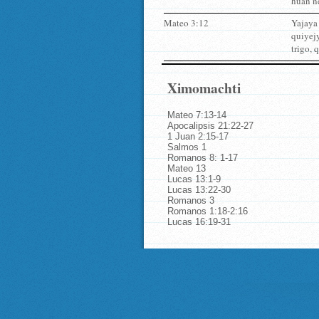
huan n
Mateo 3:12
Yajaya 
quiyejy
trigo, 
Ximomachti
Mateo 7:13-14
Apocalipsis 21:22-27
1 Juan 2:15-17
Salmos 1
Romanos 8: 1-17
Mateo 13
Lucas 13:1-9
Lucas 13:22-30
Romanos 3
Romanos 1:18-2:16
Lucas 16:19-31