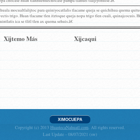
epa chocase huan tlanhuehuechocase pampa tlahuel tlaijiyohuise.â€
huala mocualtlalijtoc para quiniyocatlalis tlacame queja se quichihua quema quite
ectis trigo. Huan tlacame tlen itztoque queja nopa trigo tlen cuali, quinajcocuis. H
quintlatis ica se tlitl tlen ax quema sehuis.â€
Xijtemo Más
Xijcaqui
XIMOCUEPA
Copyright (c) 2013
HuastecaNahuatl.com
. All rights reserved.
Last Update - 08/07/2021 (sw)