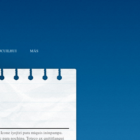
JCUILHUI
MÁS
 Icone iyojtzi para miquis ininpampa.
c para nochipa. Toteco ax quititlanqui