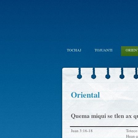
TOCHAJ
TOJUANTI
ORIEN
Oriental
Quema miqui se tlen ax q
Juan 3:16-18
Toteco 
Huan qu