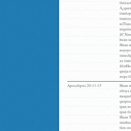
tlatzac
Â¿quem
timitzp
timitz
niTlana
niquita
â€˜Xine
huan i
Huan n
noyoyo
innech
ax tim
â€œHuan
queja 
nopa tl
Apocalipsis 20:11-15
Huan ni
eltoya 
moquet
quipixq
ipan no
ipan tl
Huan To
ininhua
tlen on