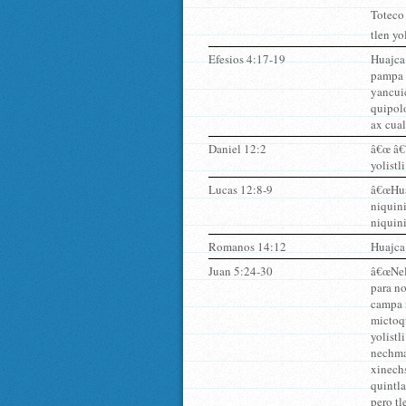
Toteco 
tlen yo
Efesios 4:17-19
Huajca 
pampa n
yancuic
quipolo
ax cual
Daniel 12:2
â€œ â€˜
yolistl
Lucas 12:8-9
â€œHua
niquini
niquini
Romanos 14:12
Huajca 
Juan 5:24-30
â€œNelÃ
para n
campa n
mictoqu
yolistl
nechma
xinechs
quintla
pero tl