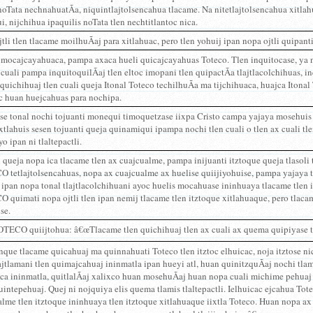
oTata nechnahuatÃ­a, niquintlajtolsencahua tlacame. Na nitetlajtolsencahua xitlah
i, nijchihua ipaquilis noTata tlen nechtitlantoc nica.
tli tlen tlacame moilhuÃ­aj para xitlahuac, pero tlen yohuij ipan nopa ojtli quipanti
mocajcayahuaca, pampa axaca hueli quicajcayahuas Toteco. Tlen inquitocase, ya n
 cuali pampa inquitoquilÃ­aj tlen eltoc imopani tlen quipactÃ­a tlajtlacolchihuas, inq
nquichihuaj tlen cuali queja Itonal Toteco techilhuÃ­a ma tijchihuaca, huajca Itonal 
c huan huejcahuas para nochipa.
se tonal nochi tojuanti monequi timoquetzase iixpa Cristo campa yajaya mosehuis 
xtlahuis sesen tojuanti queja quinamiqui ipampa nochi tlen cuali o tlen ax cuali tle
yo ipan ni tlaltepactli.
 queja nopa ica tlacame tlen ax cuajcualme, pampa inijuanti itztoque queja tlasoli
tetlajtolsencahuas, nopa ax cuajcualme ax huelise quiijiyohuise, pampa yajaya tl
 ipan nopa tonal tlajtlacolchihuani ayoc huelis mocahuase ininhuaya tlacame tlen 
quimati nopa ojtli tlen ipan nemij tlacame tlen itztoque xitlahuaque, pero tlacame
se.
TECO quiijtohua: â€œTlacame tlen quichihuaj tlen ax cuali ax quema quipiyase tla
ue tlacame quicahuaj ma quinnahuati Toteco tlen itztoc elhuicac, noja itztose nic
jtlamani tlen quimajcahuaj ininmatla ipan hueyi atl, huan quinitzquÃ­aj nochi tl
ca ininmatla, quitlalÃ­aj xalixco huan mosehuÃ­aj huan nopa cuali michime pehuaj
uintepehuaj. Quej ni nojquiya elis quema tlamis tlaltepactli. Ielhuicac ejcahua To
lme tlen itztoque ininhuaya tlen itztoque xitlahuaque iixtla Toteco. Huan nopa a