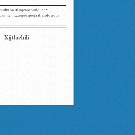
quihuÃ­a itlaajcapehuilol para
uan tlen itztoque queja itlasolo nopa
Xijtlachili