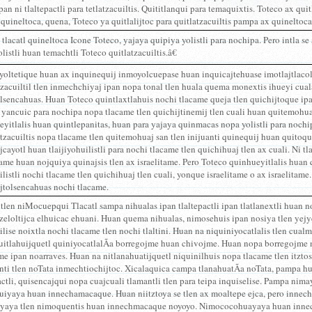
pan ni tlaltepactli para tetlatzacuiltis. Quititlanqui para temaquixtis. Toteco ax quit
 quineltoca, quena, Toteco ya quitlalijtoc para quitlatzacuiltis pampa ax quineltoca 
e tlacatl quineltoca Icone Toteco, yajaya quipiya yolistli para nochipa. Pero intla s
listli huan temachtli Toteco quitlatzacuiltis.â€
nyoltetique huan ax inquinequij inmoyolcuepase huan inquicajtehuase imotlajtlaco
zacuiltil tlen inmechchiyaj ipan nopa tonal tlen huala quema monextis ihueyi cual
olsencahuas. Huan Toteco quintlaxtlahuis nochi tlacame queja tlen quichijtoque ipa
i yancuic para nochipa nopa tlacame tlen quichijtinemij tlen cuali huan quitemohua
yitlalis huan quintlepanitas, huan para yajaya quinmacas nopa yolistli para nochi
tzacuiltis nopa tlacame tlen quitemohuaj san tlen inijuanti quinequij huan quitoqui
jcayotl huan tlaijiyohuilistli para nochi tlacame tlen quichihuaj tlen ax cuali. Ni tl
tame huan nojquiya quinajsis tlen ax israelitame. Pero Toteco quinhueyitlalis huan
ilistli nochi tlacame tlen quichihuaj tlen cuali, yonque israelitame o ax israelitam
jtolsencahuas nochi tlacame.
tlen niMocuepqui Tlacatl sampa nihualas ipan tlaltepactli ipan tlatlanextli huan 
tzeloltijca elhuicac ehuani. Huan quema nihualas, nimosehuis ipan nosiya tlen yejy
lise noixtla nochi tlacame tlen nochi tlaltini. Huan na niquiniyocatlalis tlen cual
uitlahuijquetl quiniyocatlalÃ­a borregojme huan chivojme. Huan nopa borregojme 
e ipan noarraves. Huan na nitlanahuatijquetl niquinilhuis nopa tlacame tlen itzto
nti tlen noTata inmechtiochijtoc. Xicalaquica campa tlanahuatÃ­a noTata, pampa 
actli, quisencajqui nopa cuajcuali tlamantli tlen para teipa inquiselise. Pampa 
uiyaya huan innechamacaque. Huan niitztoya se tlen ax moaltepe ejca, pero innech
ayaya tlen nimoquentis huan innechmacaque noyoyo. Nimococohuayaya huan innech