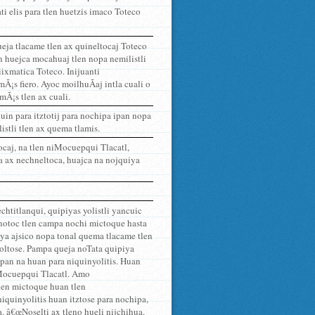
i elis para tlen huetzis imaco Toteco
eja tlacame tlen ax quineltocaj Toteco
an huejca mocahuaj tlen nopa nemilistli
ixmatica Toteco. Inijuanti
Ã¡s fiero. Ayoc moilhuÃ­aj intla cuali o
mÃ¡s tlen ax cuali.
in para itztotij para nochipa ipan nopa
istli tlen ax quema tlamis.
caj, na tlen niMocuepqui Tlacatl,
ra ax nechneltoca, huajca na nojquiya
chtitlanqui, quipiyas yolistli yancuic
notoc tlen campa nochi mictoque hasta
a ya ajsico nopa tonal quema tlacame tlen
yoltose. Pampa queja noTata quipiya
ipan na huan para niquinyolitis. Huan
iMocuepqui Tlacatl. Amo
tlen mictoque huan tlen
iquinyolitis huan itztose para nochipa,
pa. â€œNoselti ax tleno hueli nijchihua.