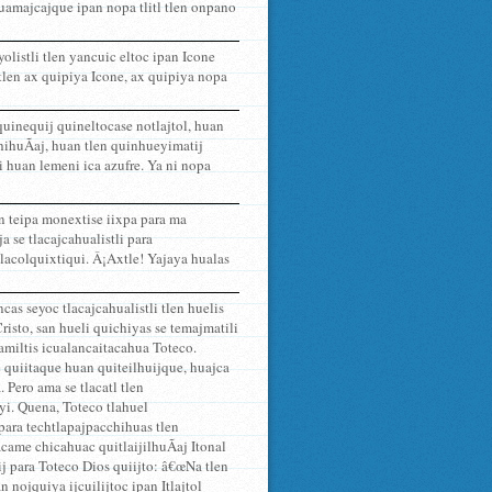
cuamajcajque ipan nopa tlitl tlen onpano
olistli tlen yancuic eltoc ipan Icone
 tlen ax quipiya Icone, ax quipiya nopa
quinequij quineltocase notlajtol, huan
chihuÃ­aj, huan tlen quinhueyimatij
yi huan lemeni ica azufre. Ya ni nopa
n teipa monextise iixpa para ma
 se tlacajcahualistli para
tlacolquixtiqui. Â¡Axtle! Yajaya hualas
cas seyoc tlacajcahualistli tlen huelis
isto, san hueli quichiyas se temajmatili
lamiltis icualancaitacahua Toteco.
 quiitaque huan quiteilhuijque, huajca
Pero ama se tlacatl tlen
yi. Quena, Toteco tlahuel
 para techtlapajpacchihuas tlen
acame chicahuac quitlaijilhuÃ­aj Itonal
ij para Toteco Dios quiijto: â€œNa tlen
 nojquiya ijcuilijtoc ipan Itlajtol