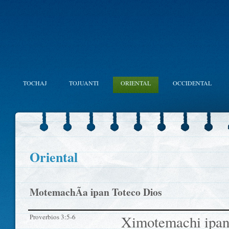
TOCHAJ
TOJUANTI
ORIENTAL
OCCIDENTAL
Oriental
MotemachÃ­a ipan Toteco Dios
Proverbios 3:5-6
Ximotemachi ipa