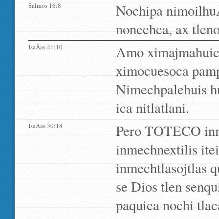
Salmos 16:8
Nochipa nimoilhuÃ
nonechca, ax tleno
IsaÃ­as 41:10
Amo ximajmahuica
ximocuesoca pamp
Nimechpalehuis hu
ica nitlatlani.
IsaÃ­as 30:18
Pero TOTECO inme
inmechnextilis ite
inmechtlasojtlas 
se Dios tlen senqu
paquica nochi tla