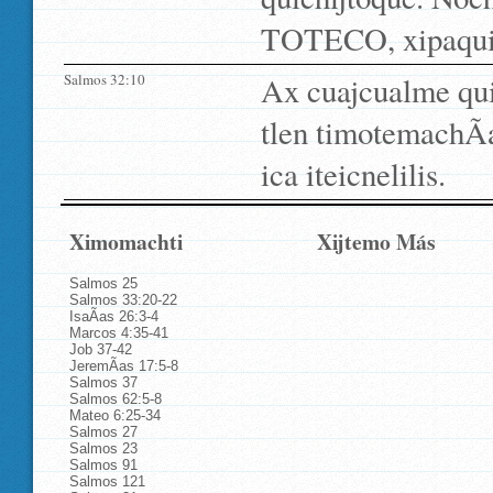
TOTECO, xipaqui
Salmos 32:10
Ax cuajcualme quip
tlen timotemachÃ
ica iteicnelilis.
Ximomachti
Xijtemo Más
Salmos 25
Salmos 33:20-22
IsaÃ­as 26:3-4
Marcos 4:35-41
Job 37-42
JeremÃ­as 17:5-8
Salmos 37
Salmos 62:5-8
Mateo 6:25-34
Salmos 27
Salmos 23
Salmos 91
Salmos 121