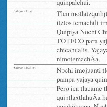
quinpalehui.
Salmos 91:1-2
Tlen motlatzquili
itztos temachtli 
Quipiya Nochi Chic
TOTECO para yaja
chicahualis. Yaja
nimotemachÃ­a.
Salmos 31:23-24
Nochi imojuanti t
pampa yajaya quin
Pero ica tlacame
quintlaxtlahuÃ­a ha
quichijtoque. Noc