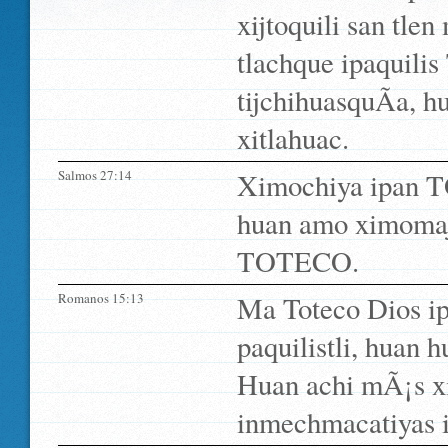
xijtoquili san tle
tlachque ipaquili
tijchihuasquÃ­a, h
xitlahuac.
Salmos 27:14
Ximochiya ipan 
huan amo ximomaj
TOTECO.
Romanos 15:13
Ma Toteco Dios ip
paquilistli, huan h
Huan achi mÃ¡s x
inmechmacatiyas i